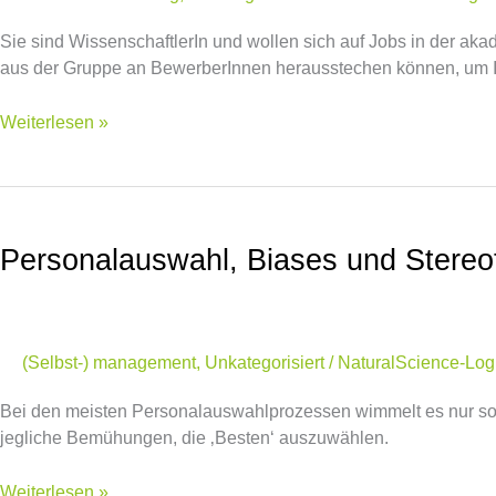
Sie sind WissenschaftlerIn und wollen sich auf Jobs in der ak
aus der Gruppe an BewerberInnen herausstechen können, um 
Weiterlesen »
Personalauswahl,
Biases
Personalauswahl, Biases und Stereo
und
Stereotype
(Selbst-) management
,
Unkategorisiert
/
NaturalScience-Log
Bei den meisten Personalauswahlprozessen wimmelt es nur so vo
jegliche Bemühungen, die ‚Besten‘ auszuwählen.
Weiterlesen »