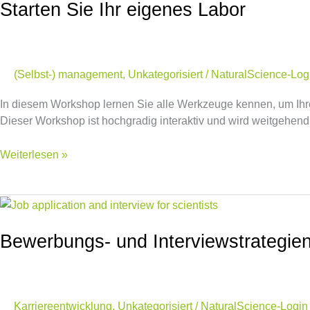
Starten Sie Ihr eigenes Labor
(Selbst-) management
,
Unkategorisiert
/
NaturalScience-Log
In diesem Workshop lernen Sie alle Werkzeuge kennen, um Ih
Dieser Workshop ist hochgradig interaktiv und wird weitgehend
Weiterlesen »
Bewerbungs-
und
Interviewstrategien
Bewerbungs- und Interviewstrategien
für
WissenschaftlerInnen
Karriereentwicklung
,
Unkategorisiert
/
NaturalScience-Login