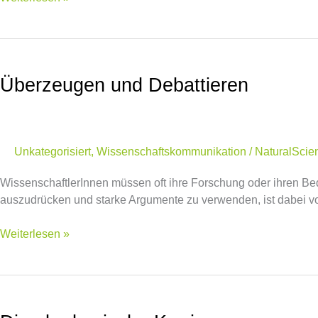
Überzeugen
und
Überzeugen und Debattieren
Debattieren
Unkategorisiert
,
Wissenschaftskommunikation
/
NaturalScie
WissenschaftlerInnen müssen oft ihre Forschung oder ihren Beda
auszudrücken und starke Argumente zu verwenden, ist dabei v
Weiterlesen »
Die
akademische
Karriere