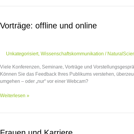
Vorträge:
offline
Vorträge: offline und online
und
online
Unkategorisiert
,
Wissenschaftskommunikation
/
NaturalScie
Viele Konferenzen, Seminare, Vorträge und Vorstellungsgespräc
Können Sie das Feedback Ihres Publikums verstehen, überzeug
umgehen – oder „nur“ vor einer Webcam?
Weiterlesen »
Frauen
und
Frauen und Karriere
Karriere