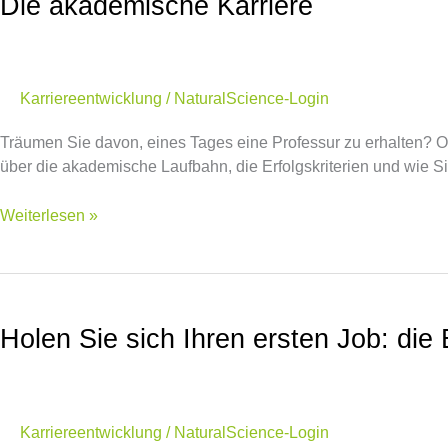
Die akademische Karriere
Karriereentwicklung
/
NaturalScience-Login
Träumen Sie davon, eines Tages eine Professur zu erhalten? Ode
über die akademische Laufbahn, die Erfolgskriterien und wie S
Weiterlesen »
Holen
Sie
Holen Sie sich Ihren ersten Job: d
sich
Ihren
ersten
Job:
die
Karriereentwicklung
/
NaturalScience-Login