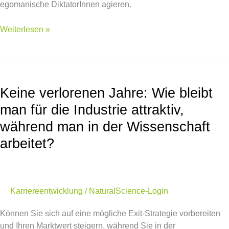
egomanische DiktatorInnen agieren.
Weiterlesen »
Keine
verlorenen
Keine verlorenen Jahre: Wie bleibt
Jahre:
Wie
man für die Industrie attraktiv,
bleibt
während man in der Wissenschaft
man
für
arbeitet?
die
Industrie
attraktiv,
während
Karriereentwicklung
/
NaturalScience-Login
man
in
Können Sie sich auf eine mögliche Exit-Strategie vorbereiten
der
und Ihren Marktwert steigern, während Sie in der