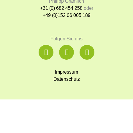
Philipp Gramlich
+31 (0) 682 454 258
oder
+49 (0)152 06 005 189
Folgen Sie uns
L
Y
S
i
o
o
n
u
u
k
t
n
Impressum
e
u
d
Datenschutz
d
b
c
i
e
l
n
o
u
d