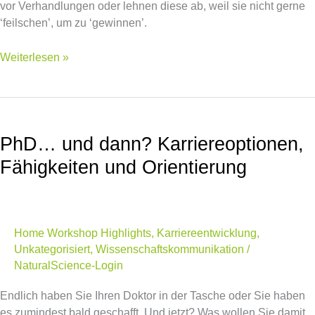
vor Verhandlungen oder lehnen diese ab, weil sie nicht gerne
‘feilschen’, um zu ‘gewinnen’.
Weiterlesen »
PhD…
und
PhD… und dann? Karriereoptionen,
dann?
Karriereoptionen,
Fähigkeiten und Orientierung
Fähigkeiten
und
Orientierung
Home Workshop Highlights
,
Karriereentwicklung
,
Unkategorisiert
,
Wissenschaftskommunikation
/
NaturalScience-Login
Endlich haben Sie Ihren Doktor in der Tasche oder Sie haben
es zumindest bald geschafft. Und jetzt? Was wollen Sie damit