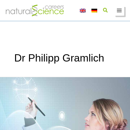
Zum
Inhalt
springen
Dr Philipp Gramlich
Wissenschaftliche
Öffentlichkeitsarbeit