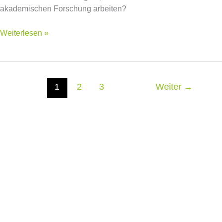
Wissenschaft
akademischen Forschung arbeiten?
arbeitet?
Weiterlesen »
1
2
3
Weiter
→