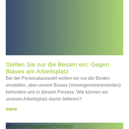
e
e
e
e
e
e
e
i
i
i
i
i
i
i
t
t
t
t
t
t
t
e
e
e
e
e
e
e
Stellen Sie nur die Besten ein: Gegen
Biases am Arbeitsplatz
Bei der Personalauswahl wollen wir nur die Besten
einstellen, aber unsere Biases (Voreingenommenheiten)
behindern uns in diesem Prozess. Wie können wir
unseren Arbeitsplatz davon befreien?
more