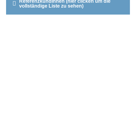
ReferenzkundInnen (hier clicken um die
vollständige Liste zu sehen)