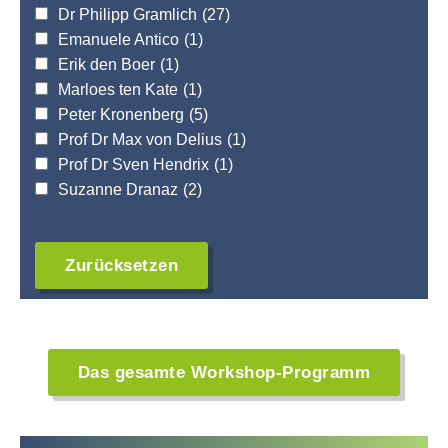
Dr Philipp Gramlich
(27)
Emanuele Antico
(1)
Erik den Boer
(1)
Marloes ten Kate
(1)
Peter Kronenberg
(5)
Prof Dr Max von Delius
(1)
Prof Dr Sven Hendrix
(1)
Suzanne Dranaz
(2)
Das gesamte Workshop-Programm
S
S
S
S
S
S
S